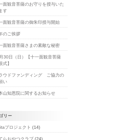
一面観音菩薩のお守りを授与いた
ます
一面観音菩薩の御朱印授与開始
年のご挨拶
一面観音菩薩さまの素敵な秘密
1月30日（日）【十一面観音菩薩
眼式】
ラウドファンディング ご協力の
願い
本山知恩院に関するお知らせ
ゴリー
mitaプロジェクト
(14)
てらおやつクラブ
(24)