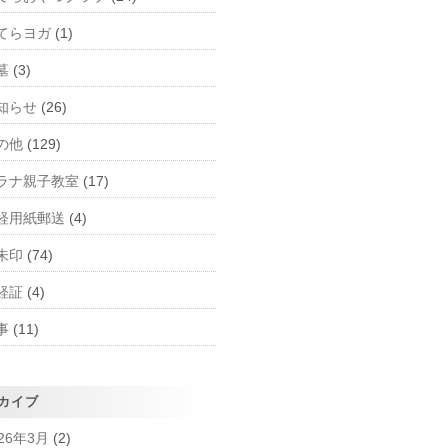
てらヨガ
(1)
墓
(3)
知らせ
(26)
の他
(129)
ラナ親子教室
(17)
経用紙郵送
(4)
朱印
(74)
経証
(4)
事
(11)
カイブ
026年3月
(2)