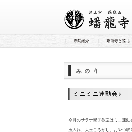
寺院紹介
蟠龍寺と巡礼
ミニミニ運動会♪
今月のサラナ親子教室はミニ運動
玉入れ、大玉ころがし、おやつ取