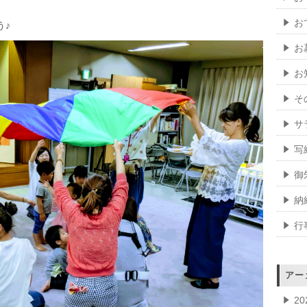
お
う♪
お
お
そ
サ
写
御
納
行
アー
2