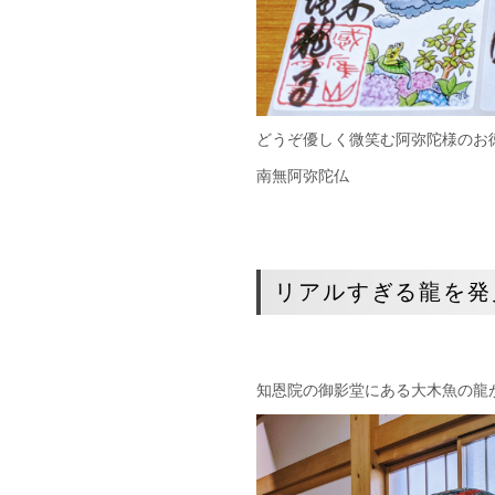
どうぞ優しく微笑む阿弥陀様のお
南無阿弥陀仏
リアルすぎる龍を発
知恩院の御影堂にある大木魚の龍