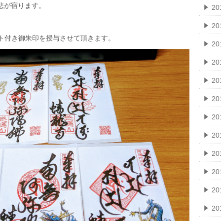
悲が宿ります。
2
2
イラスト付き御朱印を授与させて頂きます。
2
20
20
20
2
2
2
2
2
2