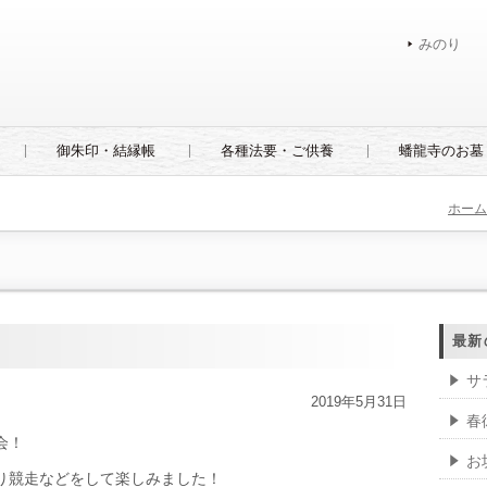
みのり
御朱印・結縁帳
各種法要・ご供養
蟠龍寺のお墓
ホーム
最新
サ
2019年5月31日
春
会！
お
り競走などをして楽しみました！