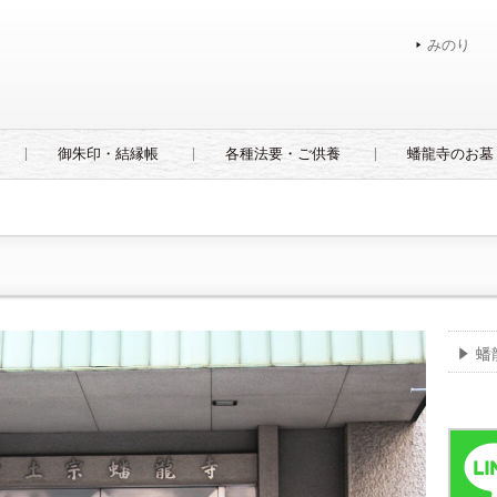
みのり
御朱印・結縁帳
各種法要・ご供養
蟠龍寺のお墓
蟠